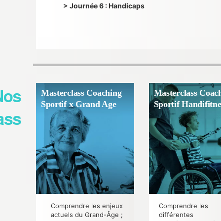
> Journée 6 : Handicaps
Nos
Masterclass Coaching
Masterclass Coac
Sportif x Grand Age
Sportif Handifitne
ass
Comprendre les enjeux
Comprendre les
actuels du Grand-Âge ;
différentes