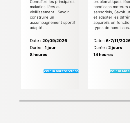
Connaître les principales
problématiques liée
maladies liées au
handicaps moteurs 
vieillissement ; Savoir
sensoriels, Savoir ut
construire un
et adapter les diffé
accompagnement sportif
appareils en foncti
adapté….
types de handicaps
Date :
20/09/2026
Date :
6-7/11/202
Durée :
1 jour
Durée :
2 jours
8 heures
14 heures
Voir la Masterclass
Voir la Ma