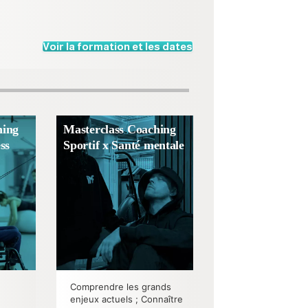
Voir la formation et les dates
hing
Masterclass Coaching
ss
Sportif x Santé mentale
Comprendre les grands
enjeux actuels ; Connaître