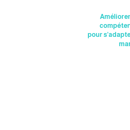
Améliorer
compéte
pour s’adapte
ma