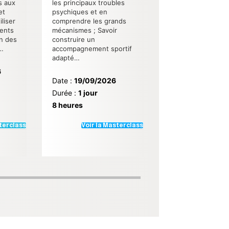
s aux
les principaux troubles
et
psychiques et en
iliser
comprendre les grands
rents
mécanismes ; Savoir
on des
construire un
…
accompagnement sportif
adapté…
6
Date :
19/09/2026
Durée :
1 jour
8 heures
sterclass
Voir la Masterclass